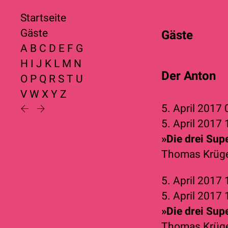
Startseite
Gäste
Gäste
A
B
C
D
E
F
G
H
I
J
K
L
M
N
Der Anton
O
P
Q
R
S
T
U
V
W
X
Y
Z
5. April 2017
5. April 2017
»Die drei Supe
Thomas Krüg
5. April 2017
5. April 2017
»Die drei Supe
Thomas Krüg