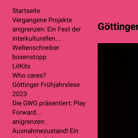
Startseite
Vergangene Projekte
Göttinge
an|grenzen: Ein Fest der
interkulturellen...
Weltenschreiber
boxenstopp
LitKits
Who cares?
Göttinger Frühjahrslese
2023
Die GWG präsentiert: Play
Forward...
an|grenzen:
Ausnahmezustand! Ein