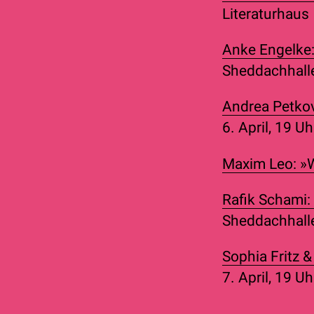
Literaturhaus
Anke Engelke
Sheddachhall
Andrea Petkov
6. April, 19 U
Maxim Leo: »W
Rafik Schami:
Sheddachhall
Sophia Fritz 
7. April, 19 Uh