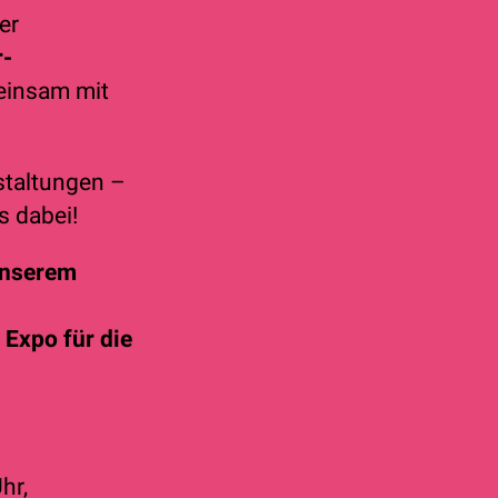
er
r-
insam mit
staltungen –
s dabei!
 unserem
Expo für die
hr,