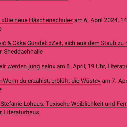
: »Die neue Häschenschule«
am 6. April 2024, 14
e
ić & Okka Gundel: »Zeit, sich aus dem Staub z
hr, Sheddachhalle
ir werden jung sein«
am 6. April, 19 Uhr, Litera
 »Wenn du erzählst, erblüht die Wüste«
am 7. Apri
e
& Stefanie Lohaus: Toxische Weiblichkeit und F
r, Literaturhaus