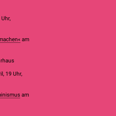
 Uhr,
u machen«
am
turhaus
l, 19 Uhr,
eminismus
am