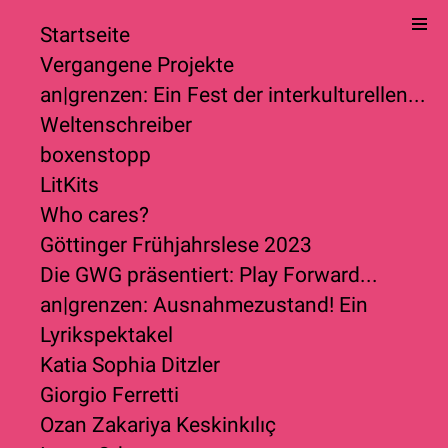
Startseite
Vergangene Projekte
an|grenzen: Ein Fest der interkulturellen...
Weltenschreiber
boxenstopp
LitKits
Who cares?
Göttinger Frühjahrslese 2023
Die GWG präsentiert: Play Forward...
an|grenzen: Ausnahmezustand! Ein
Lyrikspektakel
Katia Sophia Ditzler
Giorgio Ferretti
Ozan Zakariya Keskinkılıç