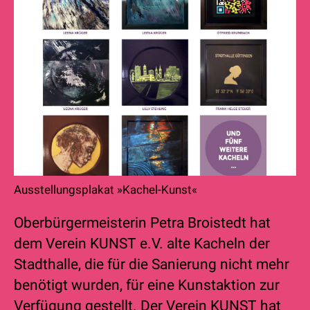
Ausstellungsplakat »Kachel-Kunst«
Oberbürgermeisterin Petra Broistedt hat
dem Verein KUNST e.V. alte Kacheln der
Stadthalle, die für die Sanierung nicht mehr
benötigt wurden, für eine Kunstaktion zur
Verfügung gestellt. Der Verein KUNST hat