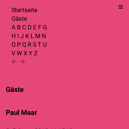
Startseite
Gäste
A
B
C
D
E
F
G
H
I
J
K
L
M
N
O
P
Q
R
S
T
U
V
W
X
Y
Z
Gäste
Paul Maar