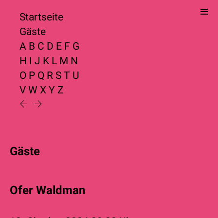
Startseite
Gäste
A
B
C
D
E
F
G
H
I
J
K
L
M
N
O
P
Q
R
S
T
U
V
W
X
Y
Z
Gäste
Ofer Waldman