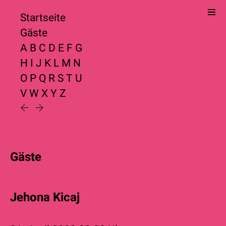
Startseite
Gäste
A
B
C
D
E
F
G
H
I
J
K
L
M
N
O
P
Q
R
S
T
U
V
W
X
Y
Z
Gäste
Jehona Kicaj