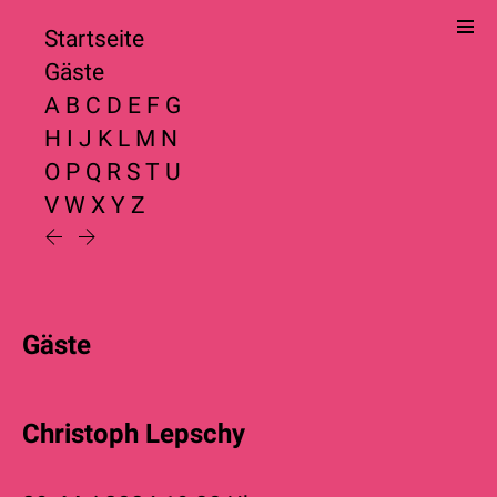
Startseite
Gäste
A
B
C
D
E
F
G
H
I
J
K
L
M
N
O
P
Q
R
S
T
U
V
W
X
Y
Z
Gäste
Christoph Lepschy