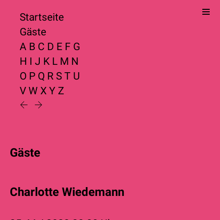
Startseite
Gäste
A
B
C
D
E
F
G
H
I
J
K
L
M
N
O
P
Q
R
S
T
U
V
W
X
Y
Z
Gäste
Charlotte Wiedemann