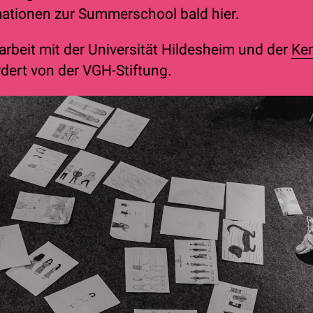
ationen zur Summerschool bald hier.
beit mit der Universität Hildesheim und der
Ke
rdert von der VGH-Stiftung.