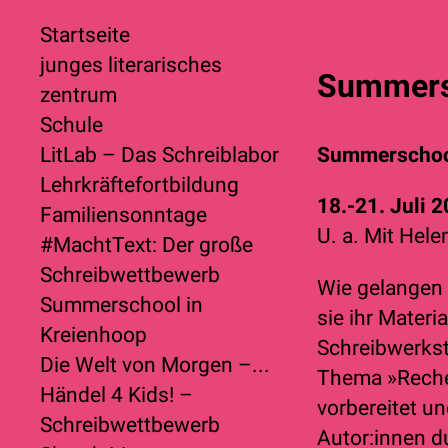
Startseite
junges literarisches
Summersc
zentrum
Schule
LitLab – Das Schreiblabor
Summerschool
Lehrkräftefortbildung
18.-21. Juli 
Familiensonntage
U. a. Mit Hel
#MachtText: Der große
Schreibwettbewerb
Wie gelangen 
Summerschool in
sie ihr Mater
Kreienhoop
Schreibwerkst
Die Welt von Morgen –...
Thema »Recher
Händel 4 Kids! –
vorbereitet u
Schreibwettbewerb
Autor:innen d