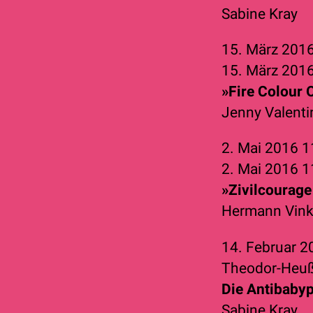
Sabine Kray
15. März 201
15. März 201
»Fire Colour 
Jenny Valenti
2. Mai 2016
1
2. Mai 2016
1
»Zivilcourage
Hermann Vin
14. Februar 
Theodor-Heu
Die Antibabyp
Sabine Kray