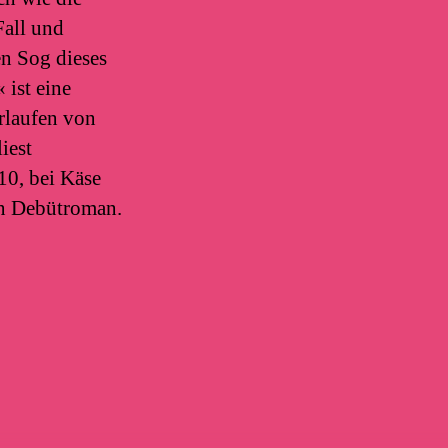
Fall und
en Sog dieses
ist eine
rlaufen von
iest
10, bei Käse
en Debütroman.