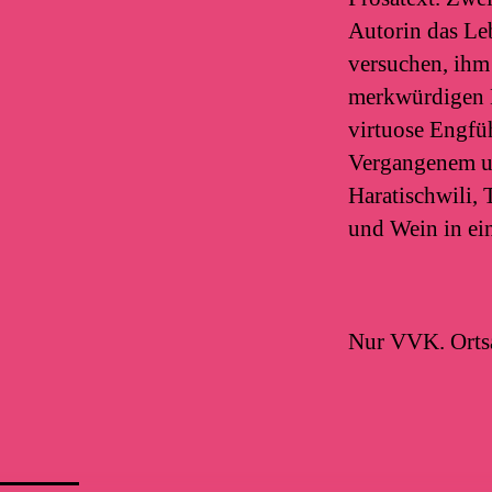
Autorin das Le
versuchen, ihm
merkwürdigen B
virtuose Engfü
Vergangenem un
Haratischwili,
und Wein in ei
Nur VVK. Ortsa