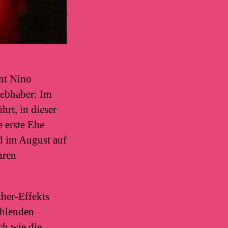
int Nino
Liebhaber: Im
rt, in dieser
e erste Ehe
d im August auf
hren
ther-Effekts
ühlenden
ch wie die