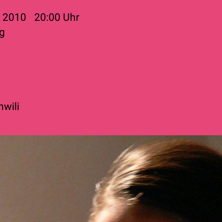
r 2010
20:00
Uhr
g
hwili