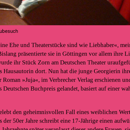
subesuch
 eine Ehe und Theaterstücke sind wie Liebhaber«, me
Bislang präsentierte sie in Göttingen vor allem ihre 
urde ihr Stück Zorn am Deutschen Theater uraufgefüh
als Hausautorin dort. Nun hat die junge Georgierin ihr
hr Roman »Juja«, im Verbrecher Verlag erschienen un
s Deutschen Buchpreis gelandet, basiert auf einer wa
elebt den geheimnisvollen Fall eines weiblichen Wer
s der 50er Jahre schreibt eine 17-Jährige einen aufw
 Jahrzehnte später veranlasst dieser andere Frauen, si